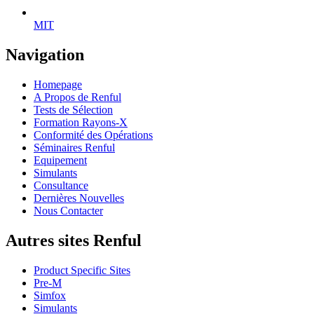
MIT
Navigation
Homepage
A Propos de Renful
Tests de Sélection
Formation Rayons-X
Conformité des Opérations
Séminaires Renful
Equipement
Simulants
Consultance
Dernières Nouvelles
Nous Contacter
Autres sites Renful
Product Specific Sites
Pre-M
Simfox
Simulants