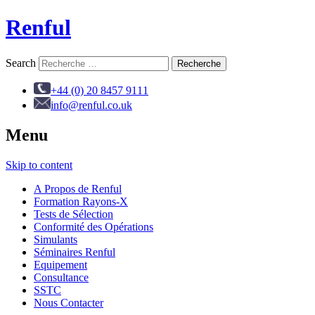
Renful
Search
+44 (0) 20 8457 9111
info@renful.co.uk
Menu
Skip to content
A Propos de Renful
Formation Rayons-X
Tests de Sélection
Conformité des Opérations
Simulants
Séminaires Renful
Equipement
Consultance
SSTC
Nous Contacter